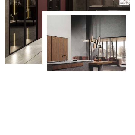
CHRISMAPP d.o.o. bavi se projektiranjem i
uređivanjem kuhinjskih, kupaonskih i ostalih
prostora za stanovanje.