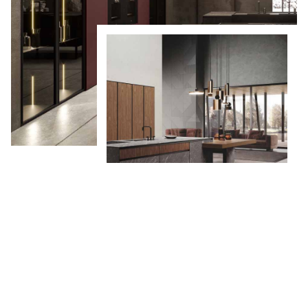
CHRISMAPP d.o.o. bavi se projektiranjem i
uređivanjem kuhinjskih, kupaonskih i ostalih
prostora za stanovanje.