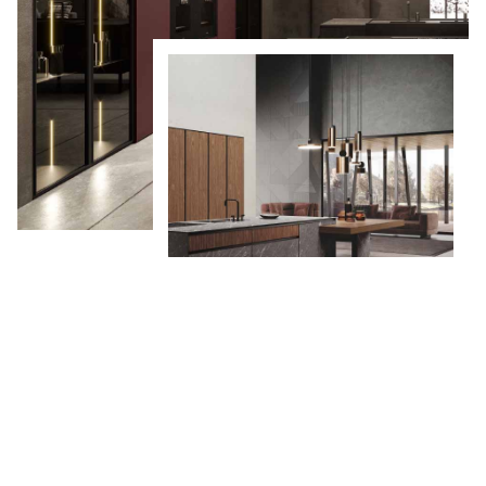
CHRISMAPP d.o.o. bavi se projektiranjem i
uređivanjem kuhinjskih, kupaonskih i ostalih
prostora za stanovanje.