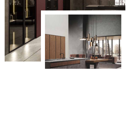
CHRISMAPP d.o.o. bavi se projektiranjem i
uređivanjem kuhinjskih, kupaonskih i ostalih
prostora za stanovanje.