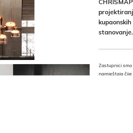
CHRISMAPP 
projektiran
kupaonskih 
stanovanje.
Zastupnici smo 
namještaja čije
izložbeno pro
Zagrebu na adr
ljubazno će Vas
i zajedno s Vama
za Vaš životni p