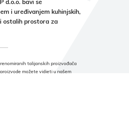
d.o.o. bavi se
jem i uređivanjem kuhinjskih,
i ostalih prostora za
renomiranih talijanskih proizvođača
 proizvode možete vidjeti u našem
dajnom prostoru CHRISMA-EXCLUSIVE u
esi Amruševa 10. Naše stručno osoblje
 primiti, dati Vam sve potrebne informacije
 što kvalitetnije osmisliti i izraditi projekt
rostor.