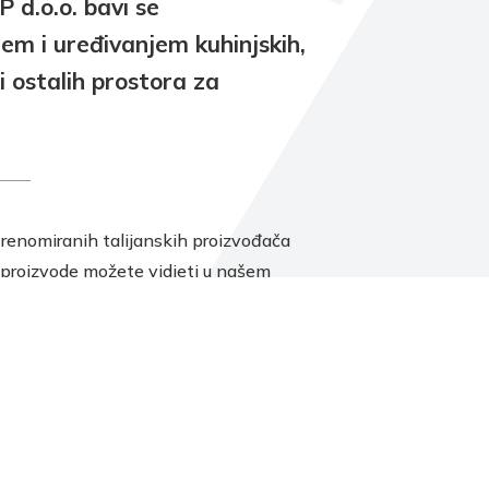
d.o.o. bavi se
jem i uređivanjem kuhinjskih,
i ostalih prostora za
renomiranih talijanskih proizvođača
 proizvode možete vidjeti u našem
dajnom prostoru CHRISMA-EXCLUSIVE u
esi Amruševa 10. Naše stručno osoblje
 primiti, dati Vam sve potrebne informacije
 što kvalitetnije osmisliti i izraditi projekt
rostor.