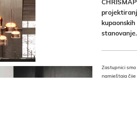
CHRISMAPP 
projektiran
kupaonskih 
stanovanje.
Zastupnici smo 
namještaja čije
izložbeno pro
Zagrebu na adr
ljubazno će Vas
i zajedno s Vama
za Vaš životni p