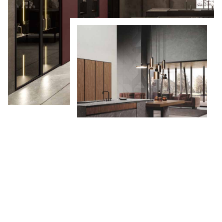
CHRISMAPP d.o.o. bavi se projektiranjem i
uređivanjem kuhinjskih, kupaonskih i ostalih
prostora za stanovanje.