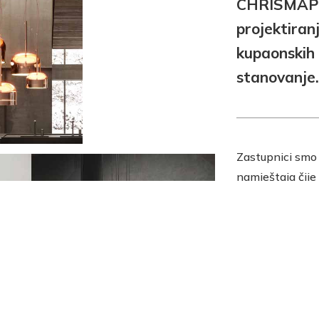
CHRISMAPP 
projektiran
kupaonskih 
stanovanje.
Zastupnici smo 
namještaja čije
izložbeno pro
Zagrebu na adr
ljubazno će Vas
i zajedno s Vama
za Vaš životni p