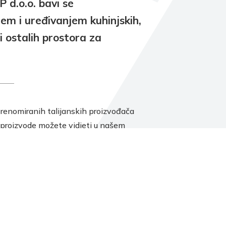
d.o.o. bavi se
jem i uređivanjem kuhinjskih,
i ostalih prostora za
renomiranih talijanskih proizvođača
 proizvode možete vidjeti u našem
dajnom prostoru CHRISMA-EXCLUSIVE u
esi Amruševa 10. Naše stručno osoblje
 primiti, dati Vam sve potrebne informacije
 što kvalitetnije osmisliti i izraditi projekt
rostor.