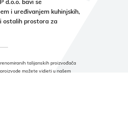
d.o.o. bavi se
jem i uređivanjem kuhinjskih,
i ostalih prostora za
renomiranih talijanskih proizvođača
 proizvode možete vidjeti u našem
dajnom prostoru CHRISMA-EXCLUSIVE u
esi Amruševa 10. Naše stručno osoblje
 primiti, dati Vam sve potrebne informacije
 što kvalitetnije osmisliti i izraditi projekt
rostor.