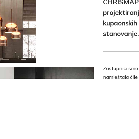
CHRISMAPP 
projektiran
kupaonskih 
stanovanje.
Zastupnici smo 
namještaja čije
izložbeno pro
Zagrebu na adr
ljubazno će Vas
i zajedno s Vama
za Vaš životni p