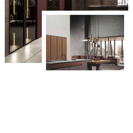
CHRISMAPP d.o.o. bavi se projektiranjem i
uređivanjem kuhinjskih, kupaonskih i ostalih
prostora za stanovanje.