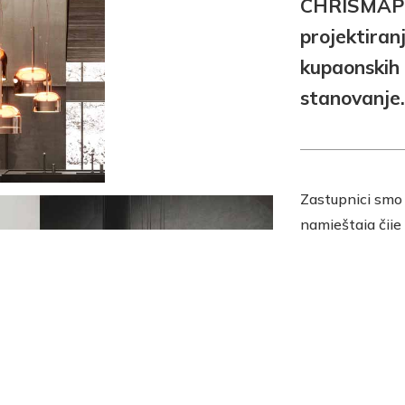
CHRISMAPP 
projektiran
kupaonskih 
stanovanje.
Zastupnici smo 
namještaja čije
izložbeno pro
Zagrebu na adr
ljubazno će Vas
i zajedno s Vama
za Vaš životni p