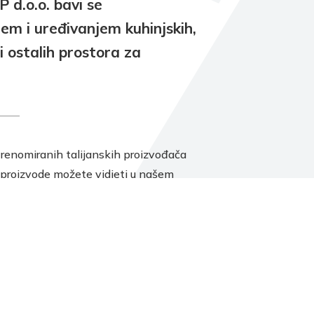
d.o.o. bavi se
jem i uređivanjem kuhinjskih,
i ostalih prostora za
renomiranih talijanskih proizvođača
 proizvode možete vidjeti u našem
dajnom prostoru CHRISMA-EXCLUSIVE u
esi Amruševa 10. Naše stručno osoblje
 primiti, dati Vam sve potrebne informacije
 što kvalitetnije osmisliti i izraditi projekt
rostor.